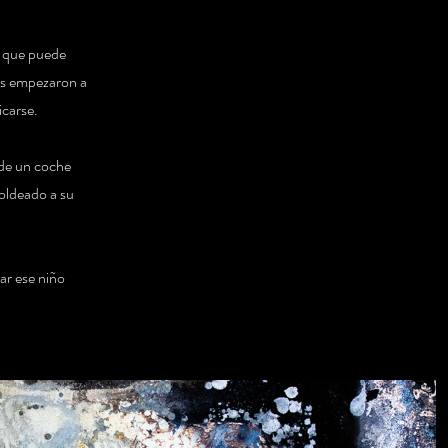
ie que puede
ses empezaron a
icarse.
a de un coche
moldeado a su
ar ese niño